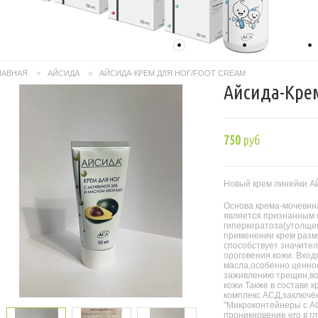
1
2
3
ЛАВНАЯ
АЙСИДА
АЙСИДА-КРЕМ ДЛЯ НОГ/FOOT CREAM
>
>
Айсида-Крем
750
руб
Новый крем линейки А
Основа крема-мочевин
является признанным 
гиперкератоза(утолщен
применении крем разм
способствует значите
ороговения кожи. Вход
масла,особенно ценно
заживлению трещин,во
кожи.Также в составе 
комплекс АСД,заключё
"Микроконтейнеры с А
проникновение его в г