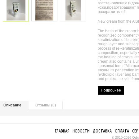
восстановлению гидро
кожи,предотвращают п
раздражителей.
New cream from the AIS
The basis of the cream i
recognized component fo
keratinization of the skin
rough layer and subseque
process of re-keratinizati
composition, especially
the healing of cracks, res
cream also contains a u
liposomal form. “Microco
ensure its penetration in
hydrolipid layer and barr
and protect the skin from 
Подробнее
Описание
Отзывы (0)
ГЛАВНАЯ
НОВОСТИ
ДОСТАВКА
ОПЛАТА
СЕ
© 2010-2026 Офиц