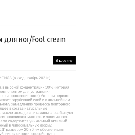
 для ног/Foot cream
ЙСИДА.(выход-ноябрь 2021г.)
а в высокой концентрации(30%),которая
компонентом для устранения
ие и ороговение кожи).Уже при первом
ягчает огрубевший слой и в дальнейшем
льному замедлению процесса повторного
ящее в состав натуральные
е масло авокадо,и витамины способствуют
сстанавливают мягкость и эластичность
крема содержится уникальный активный
нный в липосомальную форму.
СД" размером 20-30 нм обеспечивают
лубокие слои кожи ,способствуют