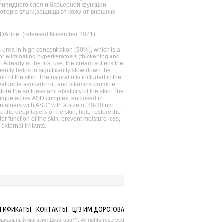
липидного слоя и барьерной функции
отерю влаги,защищают кожу от внешних
IDA line. (released November 2021)
s urea in high concentration (30%), which is a
r eliminating hyperkeratosis (thickening and
). Already at the first use, the cream softens the
ntly helps to significantly slow down the
on of the skin. The natural oils included in the
 valuable avocado oil, and vitamins promote
tore the softness and elasticity of the skin. The
nique active ASD complex, enclosed in
ntainers with ASD” with a size of 20-30 nm
to the deep layers of the skin, help restore the
ier function of the skin, prevent moisture loss,
external irritants.
РТИФИКАТЫ
КОНТАКТЫ
ЦГЗ ИМ.ДОРОГОВА
иальный магазин Дорогова™. All rights reserved